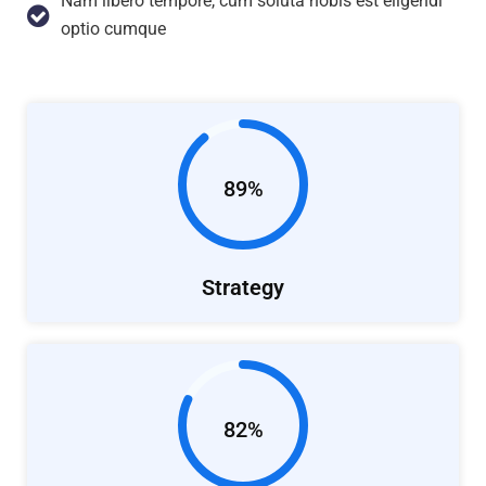
Nam libero tempore, cum soluta nobis est eligendi
optio cumque
89%
Strategy
82%