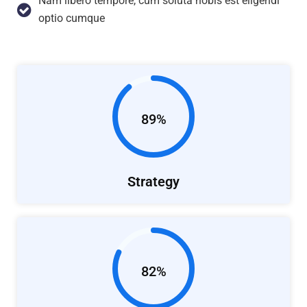
Nam libero tempore, cum soluta nobis est eligendi
optio cumque
89%
Strategy
82%